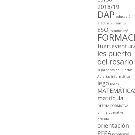
2018/19
DAP
educación
eléctrico
Erasmus
ESO
estudios
ev3
FORMAC
fuerteventur
ies puerto
del rosario
III Jornadas de Puertas
Abiertas
informática
lego
libros
MATEMÁTICA
matrícula
OFERTA FORMATIVA
online
operativa
orienta
orientación
PFPA
problemas