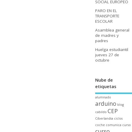
SOCIAL EUROPEO
PARO EN EL
TRANSPORTE
ESCOLAR
Asamblea general
de madres y
padres
Huelga estudiantil
jueves 27 de
octubre
Nube de
etiquetas
alumnado
arduino
blog
CEP
cabildo
Ciberlandia
ciclos
coche
comunica
curso
curso