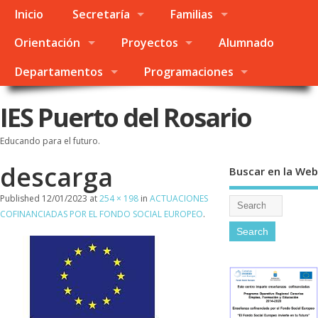
Inicio
Secretaría
Familias
Orientación
Proyectos
Alumnado
Departamentos
Programaciones
IES Puerto del Rosario
Educando para el futuro.
descarga
Buscar en la Web
Published
12/01/2023
at
254 × 198
in
ACTUACIONES
COFINANCIADAS POR EL FONDO SOCIAL EUROPEO
.