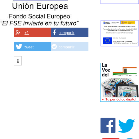
+1
compartir
tweet
compartir