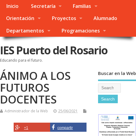
Inicio
Secretaría
Familias
Orientación
Proyectos
Alumnado
Departamentos
Programaciones
IES Puerto del Rosario
Educando para el futuro.
ÁNIMO A LOS
Buscar en la Web
FUTUROS
DOCENTES
Administrador de la Web
25/06/2021
+1
compartir