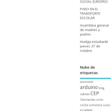
SOCIAL EUROPEO
PARO EN EL
TRANSPORTE
ESCOLAR
Asamblea general
de madres y
padres
Huelga estudiantil
jueves 27 de
octubre
Nube de
etiquetas
alumnado
arduino
blog
CEP
cabildo
Ciberlandia
ciclos
coche
comunica
curso
curso