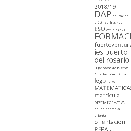
2018/19
DAP
educación
eléctrico
Erasmus
ESO
estudios
ev3
FORMAC
fuerteventur
ies puerto
del rosario
III Jornadas de Puertas
Abiertas
informática
lego
libros
MATEMÁTICA
matrícula
OFERTA FORMATIVA
online
operativa
orienta
orientación
PFPA
problemas