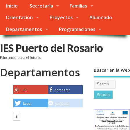
Inicio
Secretaría
Familias
Orientación
Proyectos
Alumnado
Departamentos
Programaciones
IES Puerto del Rosario
Educando para el futuro.
Departamentos
Buscar en la Web
+1
compartir
tweet
compartir