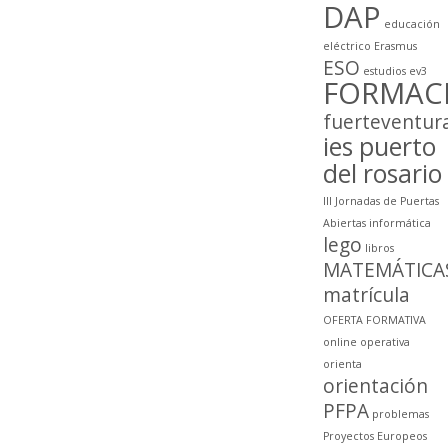
DAP
educación
eléctrico
Erasmus
ESO
estudios
ev3
FORMAC
fuerteventur
ies puerto
del rosario
III Jornadas de Puertas
Abiertas
informática
lego
libros
MATEMÁTICA
matrícula
OFERTA FORMATIVA
online
operativa
orienta
orientación
PFPA
problemas
Proyectos Europeos