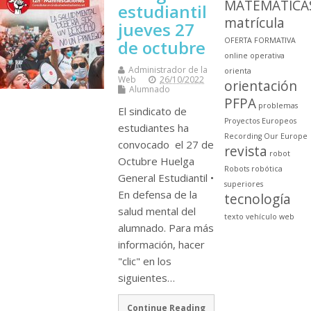
MATEMÁTICA
estudiantil
matrícula
jueves 27
OFERTA FORMATIVA
de octubre
online
operativa
Administrador de la
orienta
Web
26/10/2022
orientación
Alumnado
PFPA
problemas
El sindicato de
Proyectos Europeos
estudiantes ha
Recording Our Europe
convocado el 27 de
revista
robot
Octubre Huelga
Robots
robótica
General Estudiantil •
superiores
En defensa de la
tecnología
salud mental del
texto
vehículo
web
alumnado. Para más
información, hacer
"clic" en los
siguientes…
Continue Reading