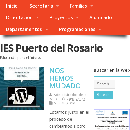
Inicio
Secretaría
Familias
Orientación
Proyectos
Alumnado
Departamentos
Programaciones
IES Puerto del Rosario
Educando para el futuro.
NOS
Buscar en la Web
HEMOS
MUDADO
Administrador de la
Web
24/01/2023
Sin categoría
Estamos justo en el
proceso de
cambiarnos a otro