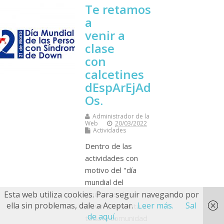
Te retamos
a
venir a
clase
con
calcetines
dEspArEjAd
Os.
Administrador de la
Web
20/03/2022
Actividades
Dentro de las
actividades con
motivo del "día
mundial del
síndrome de
Esta web utiliza cookies. Para seguir navegando por
ella sin problemas, dale a Aceptar.
Leer más.
Sal
Down", se invita a
de aquí.
toda la comunidad