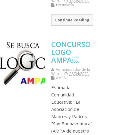
Web
13/05/2022
Hostelería
Continue Reading
CONCURSO
LOGO
AMPA￼
Administrador de la
Web
28/04/2022
AMPA
Estimada
Comunidad
Educativa: La
Asociación de
Madres y Padres
"San Buenaventura"
(AMPA de nuestro