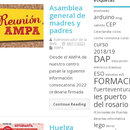
Asamblea
alumnado
general de
arduino
blog
madres y
CEP
cabildo
padres
Ciberlandia
ciclos
coche
comunica
curso
Administrador de la
curso
Web
08/11/2022
AMPA
2018/19
DAP
Desde el AMPA de
educación
nuestro centro
eléctrico
Erasmus
pasan la siguiente
ESO
estudios
ev3
información:
FORMAC
convocatoria 2022
fuerteventur
ordinaria firmada
ies puerto
del rosario
Continue Reading
III Jornadas de Puertas
Abiertas
informática
lego
Huelga
libros