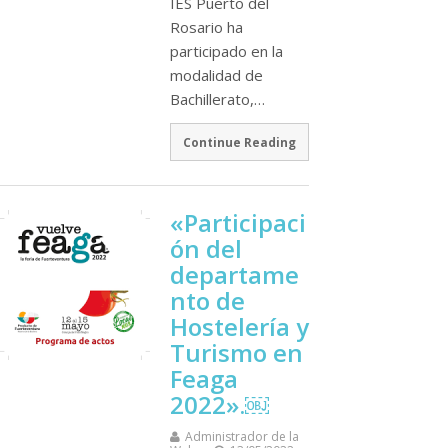
IES Puerto del
Rosario ha
participado en la
modalidad de
Bachillerato,…
Continue Reading
«Participaci
ón del
departame
nto de
Hostelería y
Turismo en
Feaga
2022».￼
Administrador de la