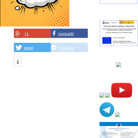
+1
compartir
tweet
compartir