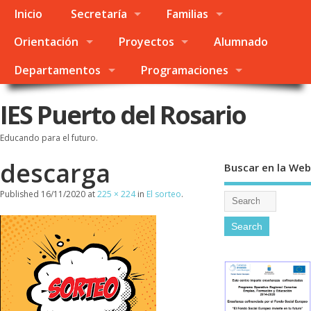
Inicio
Secretaría
Familias
Orientación
Proyectos
Alumnado
Departamentos
Programaciones
IES Puerto del Rosario
Educando para el futuro.
descarga
Buscar en la Web
Published
16/11/2020
at
225 × 224
in
El sorteo
.