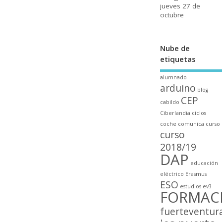
jueves 27 de
octubre
Nube de
etiquetas
alumnado
arduino
blog
CEP
cabildo
Ciberlandia
ciclos
coche
comunica
curso
curso
2018/19
DAP
educación
eléctrico
Erasmus
ESO
estudios
ev3
FORMAC
fuerteventur