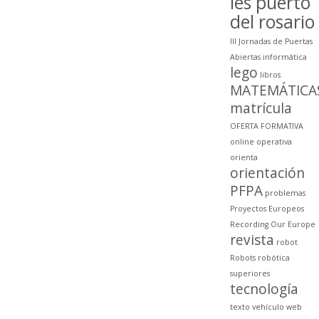
ies puerto
del rosario
III Jornadas de Puertas
Abiertas
informática
lego
libros
MATEMÁTICA
matrícula
OFERTA FORMATIVA
online
operativa
orienta
orientación
PFPA
problemas
Proyectos Europeos
Recording Our Europe
revista
robot
Robots
robótica
superiores
tecnología
texto
vehículo
web