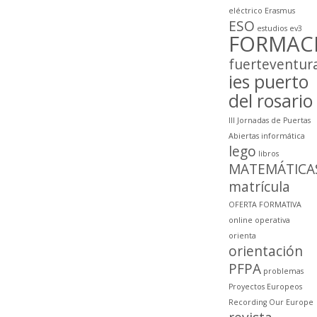
eléctrico
Erasmus
ESO
estudios
ev3
FORMAC
fuerteventur
ies puerto
del rosario
III Jornadas de Puertas
Abiertas
informática
lego
libros
MATEMÁTICA
matrícula
OFERTA FORMATIVA
online
operativa
orienta
orientación
PFPA
problemas
Proyectos Europeos
Recording Our Europe