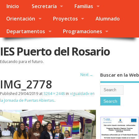
Inicio
Secretaría
Familias
Orientación
Proyectos
Alumnado
Departamentos
Programaciones
IES Puerto del Rosario
Educando para el futuro.
Buscar en la Web
Next →
IMG_2778
Published
29/04/2019
at
3264 × 2448
in
«Igualdad» en
la Jornada de Puertas Abiertas.
.