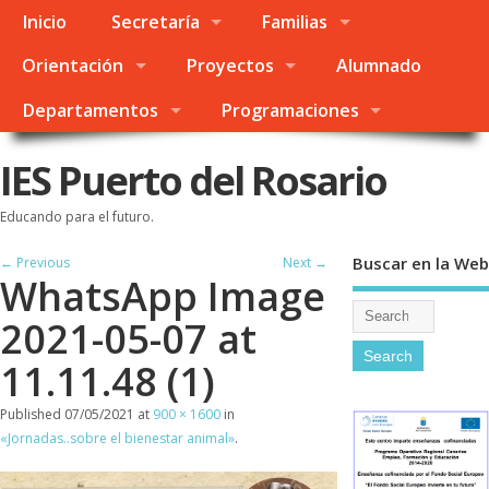
Inicio
Secretaría
Familias
Orientación
Proyectos
Alumnado
Departamentos
Programaciones
IES Puerto del Rosario
Educando para el futuro.
Buscar en la Web
← Previous
Next →
WhatsApp Image
2021-05-07 at
11.11.48 (1)
Published
07/05/2021
at
900 × 1600
in
«Jornadas..sobre el bienestar animal»
.