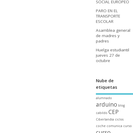
SOCIAL EUROPEO
PARO EN EL
TRANSPORTE
ESCOLAR
Asamblea general
de madres y
padres
Huelga estudiantil
jueves 27 de
octubre
Nube de
etiquetas
alumnado
arduino
blog
CEP
cabildo
Ciberlandia
ciclos
coche
comunica
curso
curso