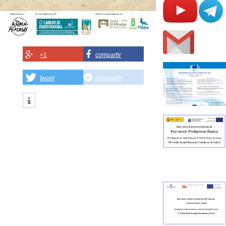
+1
compartir
tweet
compartir