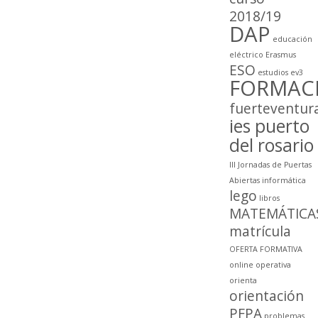
2018/19
DAP
educación
eléctrico
Erasmus
ESO
estudios
ev3
FORMAC
fuerteventur
ies puerto
del rosario
III Jornadas de Puertas
Abiertas
informática
lego
libros
MATEMÁTICA
matrícula
OFERTA FORMATIVA
online
operativa
orienta
orientación
PFPA
problemas