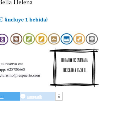
eet
compartir