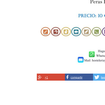
+1
compartir
tw