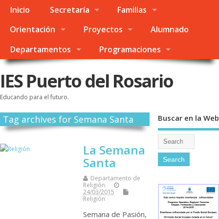
Inicio
Secretaría
Familias
Orientación
Proyectos
Alumnado
Departamentos
Programaciones
IES Puerto del Rosario
Educando para el futuro.
Buscar en la Web
Tag archives for Semana Santa
La Semana
Santa
Departamento de
Religión
24/03/2015
Religión
Semana de Pasión,