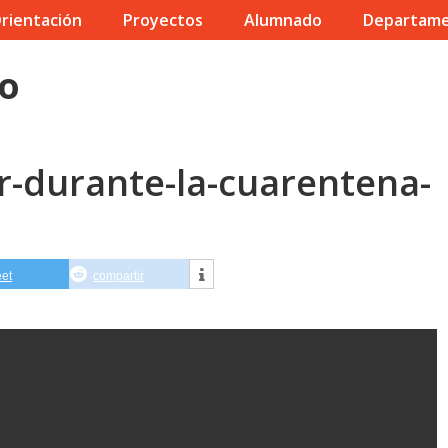
rientación
Proyectos
Alumnado
Departam
io
r-durante-la-cuarentena-
eet
compartir