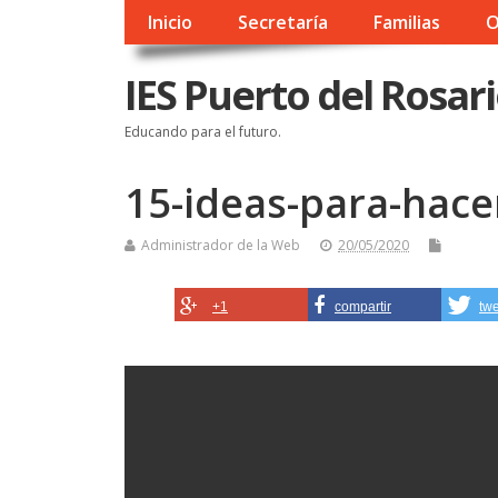
Inicio
Secretaría
Familias
O
IES Puerto del Rosar
Educando para el futuro.
15-ideas-para-hace
Administrador de la Web
20/05/2020
+1
compartir
tw