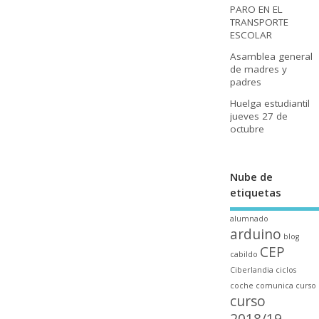
PARO EN EL
TRANSPORTE
ESCOLAR
Asamblea general
de madres y
padres
Huelga estudiantil
jueves 27 de
octubre
Nube de
etiquetas
alumnado
arduino
blog
CEP
cabildo
Ciberlandia
ciclos
coche
comunica
curso
curso
2018/19