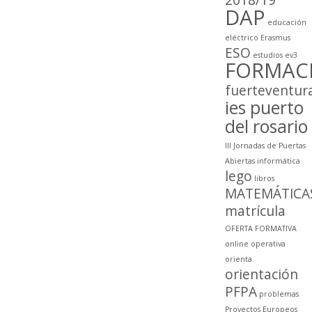
DAP
educación
eléctrico
Erasmus
ESO
estudios
ev3
FORMAC
fuerteventur
ies puerto
del rosario
III Jornadas de Puertas
Abiertas
informática
lego
libros
MATEMÁTICA
matrícula
OFERTA FORMATIVA
online
operativa
orienta
orientación
PFPA
problemas
Proyectos Europeos