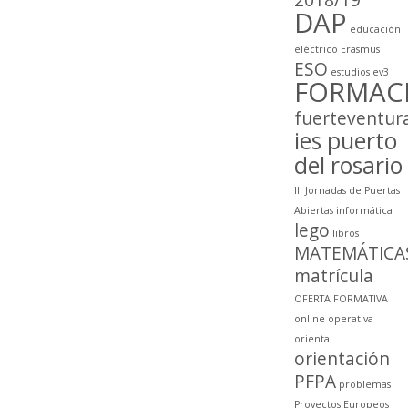
DAP
educación
eléctrico
Erasmus
ESO
estudios
ev3
FORMAC
fuerteventur
ies puerto
del rosario
III Jornadas de Puertas
Abiertas
informática
lego
libros
MATEMÁTICA
matrícula
OFERTA FORMATIVA
online
operativa
orienta
orientación
PFPA
problemas
Proyectos Europeos