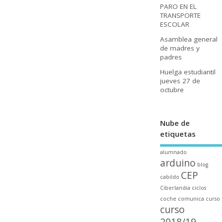
PARO EN EL
TRANSPORTE
ESCOLAR
Asamblea general
de madres y
padres
Huelga estudiantil
jueves 27 de
octubre
Nube de
etiquetas
alumnado
arduino
blog
CEP
cabildo
Ciberlandia
ciclos
coche
comunica
curso
curso
2018/19