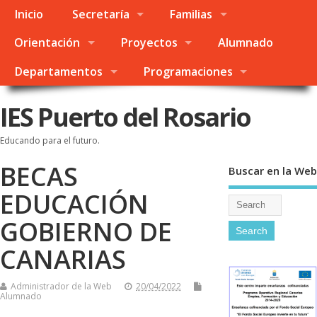
Inicio
Secretaría
Familias
Orientación
Proyectos
Alumnado
Departamentos
Programaciones
IES Puerto del Rosario
Educando para el futuro.
BECAS
Buscar en la Web
EDUCACIÓN
GOBIERNO DE
CANARIAS
Administrador de la Web
20/04/2022
Alumnado