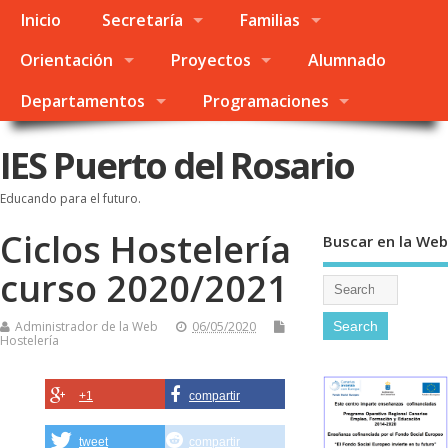
Inicio
Secretaría
Familias
Orientación
Proyectos
Alumnado
Departamentos
Programaciones
IES Puerto del Rosario
Educando para el futuro.
Ciclos Hostelería
Buscar en la Web
curso 2020/2021
Administrador de la Web
06/05/2020
Hostelería
+1
compartir
tweet
compartir