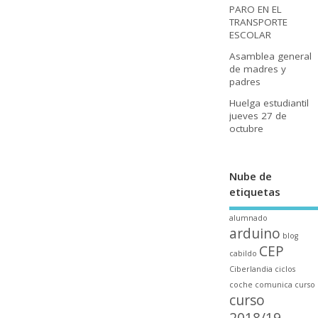
PARO EN EL
TRANSPORTE
ESCOLAR
Asamblea general
de madres y
padres
Huelga estudiantil
jueves 27 de
octubre
Nube de
etiquetas
alumnado
arduino
blog
CEP
cabildo
Ciberlandia
ciclos
coche
comunica
curso
curso
2018/19