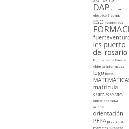
DAP
educación
eléctrico
Erasmus
ESO
estudios
ev3
FORMAC
fuerteventur
ies puerto
del rosario
III Jornadas de Puertas
Abiertas
informática
lego
libros
MATEMÁTICA
matrícula
OFERTA FORMATIVA
online
operativa
orienta
orientación
PFPA
problemas
Proyectos Europeos