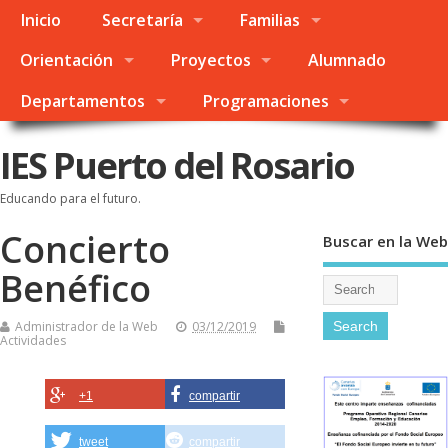
Inicio
Secretaría
Familias
Orientación
Proyectos
Alumnado
Departamentos
Programaciones
IES Puerto del Rosario
Educando para el futuro.
Concierto
Buscar en la Web
Benéfico
Administrador de la Web
03/12/2019
Actividades
+1
compartir
tweet
compartir