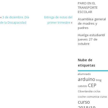
PARO EN EL
TRANSPORTE
ESCOLAR
«
3 de diciembre..Día
Entrega de notas del
Asamblea general
de la Discapacidad
primer trimestre
»
de madres y
padres
Huelga estudiantil
jueves 27 de
octubre
Nube de
etiquetas
alumnado
arduino
blog
CEP
cabildo
Ciberlandia
ciclos
coche
comunica
curso
curso
2018/19