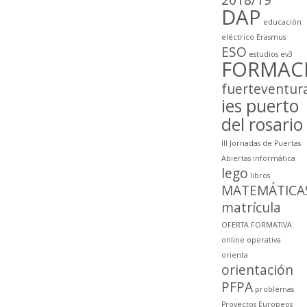
DAP
educación
eléctrico
Erasmus
ESO
estudios
ev3
FORMAC
fuerteventur
ies puerto
del rosario
III Jornadas de Puertas
Abiertas
informática
lego
libros
MATEMÁTICA
matrícula
OFERTA FORMATIVA
online
operativa
orienta
orientación
PFPA
problemas
Proyectos Europeos