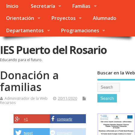
Inicio
Secretaría
Familias
Orientación
Proyectos
Alumnado
Departamentos
Programaciones
IES Puerto del Rosario
Educando para el futuro.
Donación a
Buscar en la Web
familias
Administrador de la Web
20/11/2020
Recursos
+1
compartir
tweet
compartir