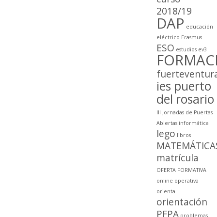
2018/19
DAP
educación
eléctrico
Erasmus
ESO
estudios
ev3
FORMAC
fuerteventur
ies puerto
del rosario
III Jornadas de Puertas
Abiertas
informática
lego
libros
MATEMÁTICA
matrícula
OFERTA FORMATIVA
online
operativa
orienta
orientación
PFPA
problemas