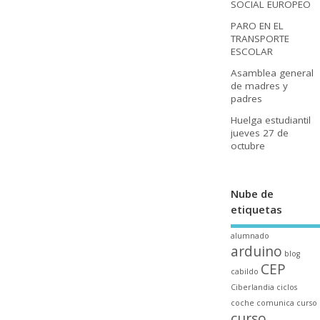
SOCIAL EUROPEO
PARO EN EL
TRANSPORTE
ESCOLAR
Asamblea general
de madres y
padres
Huelga estudiantil
jueves 27 de
octubre
Nube de
etiquetas
alumnado
arduino
blog
CEP
cabildo
Ciberlandia
ciclos
coche
comunica
curso
curso