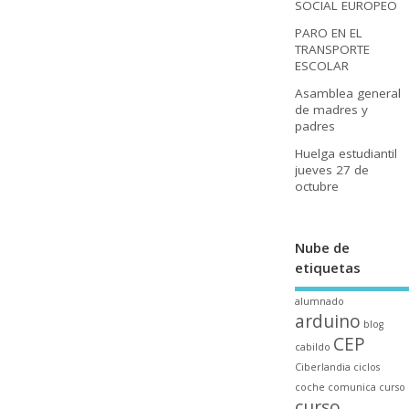
SOCIAL EUROPEO
PARO EN EL
TRANSPORTE
ESCOLAR
Asamblea general
de madres y
padres
Huelga estudiantil
jueves 27 de
octubre
Nube de
etiquetas
alumnado
arduino
blog
CEP
cabildo
Ciberlandia
ciclos
coche
comunica
curso
curso