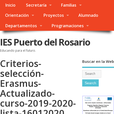
Inicio
Secretaría
Familias
Orientación
Proyectos
Alumnado
Departamentos
Programaciones
IES Puerto del Rosario
Educando para el futuro.
Criterios-
Buscar en la Web
selección-
Erasmus-
Actualizado-
curso-2019-2020-
lista-16012020