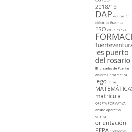
2018/19
DAP
educación
eléctrico
Erasmus
ESO
estudios
ev3
FORMAC
fuerteventur
ies puerto
del rosario
III Jornadas de Puertas
Abiertas
informática
lego
libros
MATEMÁTICA
matrícula
OFERTA FORMATIVA
online
operativa
orienta
orientación
PFPA
problemas