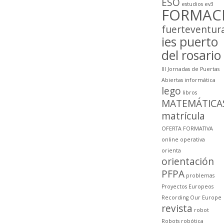
ESO
estudios
ev3
FORMAC
fuerteventur
ies puerto
del rosario
III Jornadas de Puertas
Abiertas
informática
lego
libros
MATEMÁTICA
matrícula
OFERTA FORMATIVA
online
operativa
orienta
orientación
PFPA
problemas
Proyectos Europeos
Recording Our Europe
revista
robot
Robots
robótica