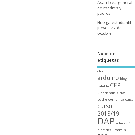
Asamblea general
de madres y
padres
Huelga estudiantil
jueves 27 de
octubre
Nube de
etiquetas
alumnado
arduino
blog
CEP
cabildo
Ciberlandia
ciclos
coche
comunica
curso
curso
2018/19
DAP
educación
eléctrico
Erasmus