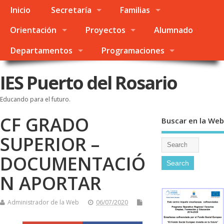
Inicio
Secretaría
Familias
Orientación
Proyectos
Alumnado
Departamentos
Programaciones
IES Puerto del Rosario
Educando para el futuro.
CF GRADO
Buscar en la Web
SUPERIOR –
DOCUMENTACIÓ
N APORTAR
Administrador de la Web
06/07/2020