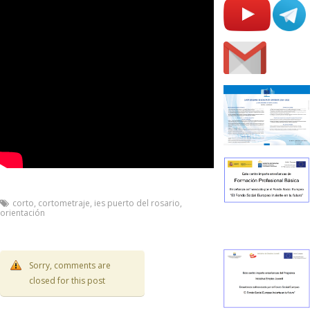
corto
,
cortometraje
,
ies puerto del rosario
,
orientación
Sorry, comments are
closed for this post