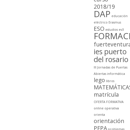
2018/19
DAP
educación
eléctrico
Erasmus
ESO
estudios
ev3
FORMAC
fuerteventur
ies puerto
del rosario
III Jornadas de Puertas
Abiertas
informática
lego
libros
MATEMÁTICA
matrícula
OFERTA FORMATIVA
online
operativa
orienta
orientación
PFPA
problemas