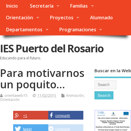
Inicio
Secretaría
Familias
Orientación
Proyectos
Alumnado
Departamentos
Programaciones
IES Puerto del Rosario
Educando para el futuro.
Para motivarnos
Buscar en la Web
un poquito…
orientaweb15
11/02/2015
Animación
,
Orientación
+1
compartir
tweet
compartir