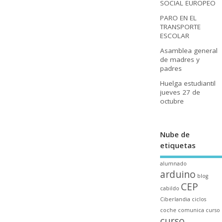
SOCIAL EUROPEO
PARO EN EL
TRANSPORTE
ESCOLAR
Asamblea general
de madres y
padres
Huelga estudiantil
jueves 27 de
octubre
Nube de
etiquetas
alumnado
arduino
blog
CEP
cabildo
Ciberlandia
ciclos
coche
comunica
curso
curso