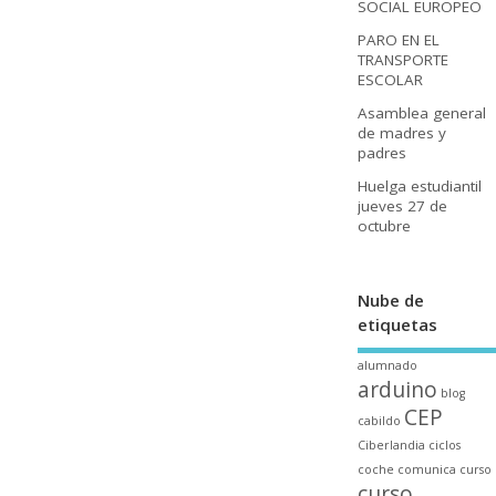
SOCIAL EUROPEO
PARO EN EL
TRANSPORTE
ESCOLAR
Asamblea general
de madres y
padres
Huelga estudiantil
jueves 27 de
octubre
Nube de
etiquetas
alumnado
arduino
blog
CEP
cabildo
Ciberlandia
ciclos
coche
comunica
curso
curso