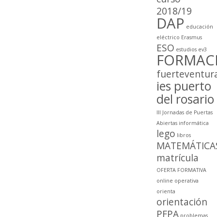
2018/19
DAP
educación
eléctrico
Erasmus
ESO
estudios
ev3
FORMAC
fuerteventur
ies puerto
del rosario
III Jornadas de Puertas
Abiertas
informática
lego
libros
MATEMÁTICA
matrícula
OFERTA FORMATIVA
online
operativa
orienta
orientación
PFPA
problemas