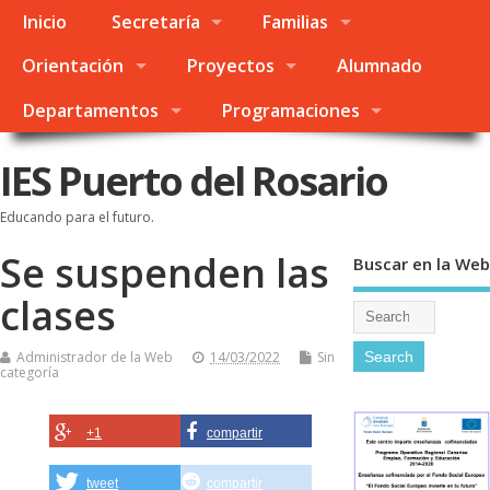
Inicio
Secretaría
Familias
Orientación
Proyectos
Alumnado
Departamentos
Programaciones
IES Puerto del Rosario
Educando para el futuro.
Se suspenden las
Buscar en la Web
clases
Administrador de la Web
14/03/2022
Sin
categoría
+1
compartir
tweet
compartir