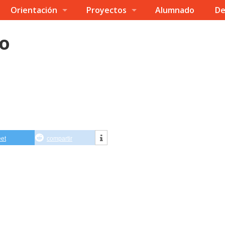
Orientación
Proyectos
Alumnado
De
io
eet
compartir