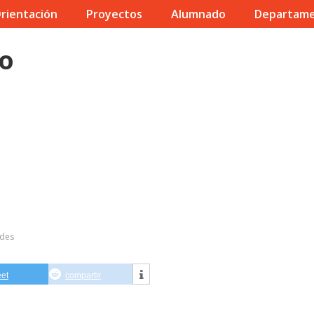
rientación
Proyectos
Alumnado
Departam
io
ades
eet
compartir