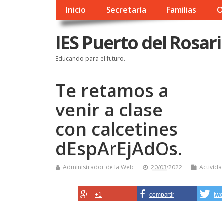
Inicio
Secretaría
Familias
O
IES Puerto del Rosar
Educando para el futuro.
Te retamos a
venir a clase
con calcetines
dEspArEjAdOs.
Administrador de la Web
20/03/2022
Activid
+1
compartir
tw