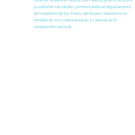
Tenerife, la alumna Patricia Diaz Palacios junto a su tutora
Joca Machín Hernández, pertenecientes al departamento
de Hostelería del Ies. Puerto del Rosario obtuvieron la
medalla de oro y representaran a Canarias en el
campeonato nacional.