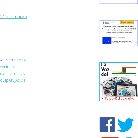
21 de marzo
«
Te retamos a
venir a clase
con calcetines
dEspArEjAdOs.