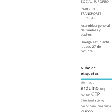
SOCIAL EUROPEO
PARO EN EL
TRANSPORTE
ESCOLAR
Asamblea general
de madres y
padres
Huelga estudiantil
jueves 27 de
octubre
Nube de
etiquetas
alumnado
arduino
blog
CEP
cabildo
Ciberlandia
ciclos
coche
comunica
curso
curso