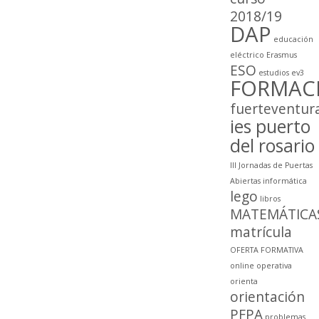
2018/19
DAP
educación
eléctrico
Erasmus
ESO
estudios
ev3
FORMAC
fuerteventur
ies puerto
del rosario
III Jornadas de Puertas
Abiertas
informática
lego
libros
MATEMÁTICA
matrícula
OFERTA FORMATIVA
online
operativa
orienta
orientación
PFPA
problemas