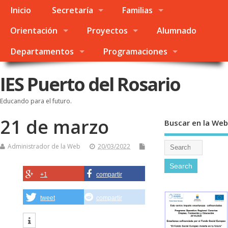
Inicio
Secretaría
Familias
Orientación
Proyectos
Alumnado
Departamentos
Programaciones
IES Puerto del Rosario
Educando para el futuro.
21 de marzo
Buscar en la Web
Administrador de la Web
20/03/2022
+1
compartir
tweet
compartir